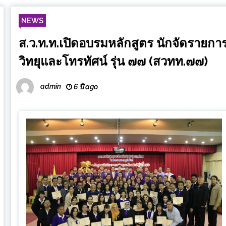
NEWS
ส.ว.ท.ท.เปิดอบรมหลักสูตร นักจัดรายกา
วิทยุและโทรทัศน์ รุ่น ๗๗ (สวทท.๗๗)
admin
6 ปี ago