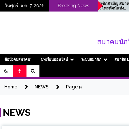
Skip
ัก
ขอเชิญสมาชิกสามัญ สมาคม
วันศุกร์, ส.ค. 7, 2026
Breaking News
ชีพ
นักวิทยุและโทรทัศน์แห่ง
to
ละ
ประเทศไทย ในพระบรม
content
 ใน
ราชูปถัมภ์ (สวทท.)
.)
 2569
สมาคมนักว
ข้อบังคับสมาคมฯ
บทเรียนออนไลน์
ระบบสมาชิก
สมาชิก 
Home
NEWS
Page 9
NEWS