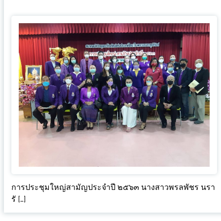
การประชุมใหญ่สามัญประจำปี ๒๕๖๓ นางสาวพรลพัชร นรา
รั […]