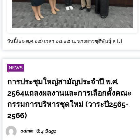
วันนี้(๑๖ ต.ค.๖๕) เวลา ๐๘.๑๕ น. นางสาวชุติพันธุ์ ล […]
NEWS
การประชุมใหญ่สามัญประจำปี พ.ศ.
2564แถลงผลงานและการเลือกตั้งคณะ
กรรมการบริหารชุดใหม่ (วาระปี2565-
2566)
admin
4 ปี ago