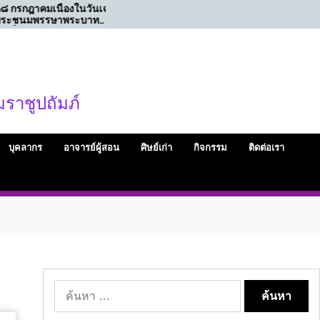
นเฉลิม
ขอเรียนเชิญร่วมทำบุญถวาย
ท
ภัตตาหาร เนื่องในโอกาสครบ
รอบ ๕๐ ปี สมาคมนักวิทยุและ
โทรทัศน์แห่งประเทศไทย ใน
พระบรมราชูปถัมภ์
ราชูปถัมภ์
บุคลากร
อาจารย์ผู้สอน
ศิษย์เก่า
กิจกรรม
ติดต่อเรา
ค้นหา
สำหรับ: