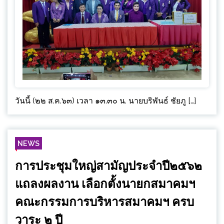
วันนี้ (๒๒ ส.ค.๖๓) เวลา ๑๓.๓๐ น. นายบริพันธ์ ชัยภู […]
NEWS
การประชุมใหญ่สามัญประจำปี๒๕๖๒
แถลงผลงาน เลือกตั้งนายกสมาคมฯ
คณะกรรมการบริหารสมาคมฯ ครบ
วาระ ๒ ปี