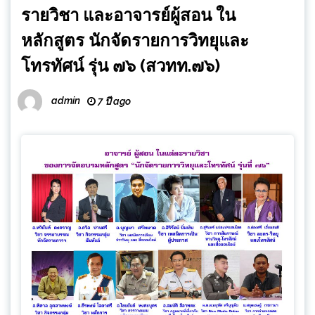
รายวิชา และอาจารย์ผู้สอน ใน
หลักสูตร นักจัดรายการวิทยุและ
โทรทัศน์ รุ่น ๗๖ (สวทท.๗๖)
admin
7 ปี ago