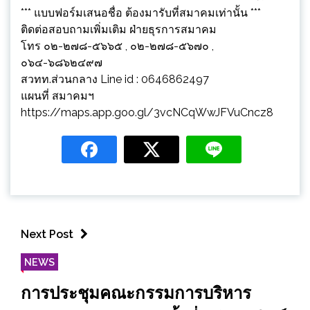
*** แบบฟอร์มเสนอชื่อ ต้องมารับที่สมาคมเท่านั้น ***
ติดต่อสอบถามเพิ่มเติม ฝ่ายธุรการสมาคม
โทร ๐๒-๒๗๘-๕๖๖๕ , ๐๒-๒๗๘-๕๖๗๐ ,
๐๖๔-๖๘๖๒๔๙๗
สวทท.ส่วนกลาง Line id : 0646862497
แผนที่ สมาคมฯ
https://maps.app.goo.gl/3vcNCqWwJFVuCncz8
Next Post
NEWS
การประชุมคณะกรรมการบริหาร