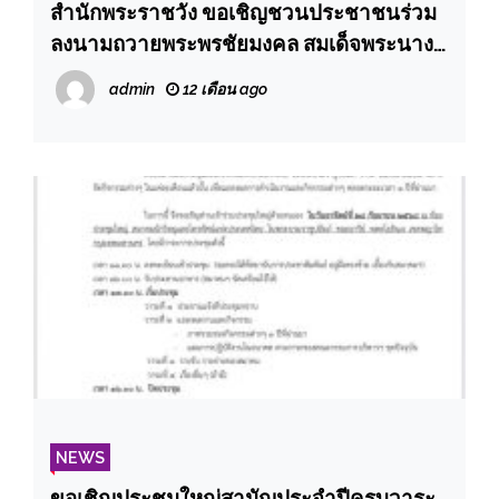
สำนักพระราชวัง ขอเชิญชวนประชาชนร่วม
ลงนามถวายพระพรชัยมงคล สมเด็จพระนาง
เจ้าสิริกิติ์ พระบรมราชินีนาถ พระบรมราช
admin
12 เดือน ago
ชนนีพันปีหลวง เนื่องในโอกาสวันเฉลิม
พระชนมพรรษา วันที่ ๑๒ สิงหาคม ๒๕๖๘
ผ่านระบบออนไลน์ ที่เว็บไซต์หน่วยราชการ
ในพระองค์
NEWS
ขอเชิญประชุมใหญ่สามัญประจำปีครบวาระ