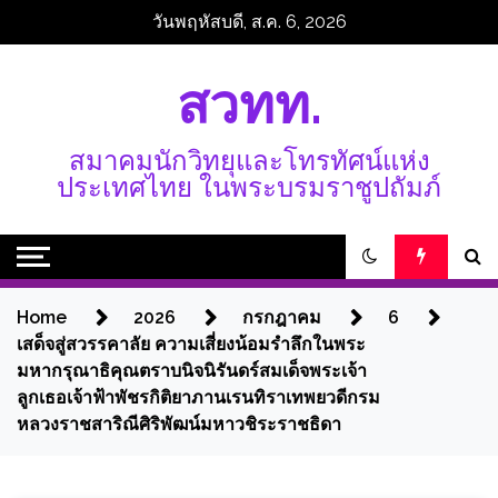
Skip
วันพฤหัสบดี, ส.ค. 6, 2026
to
content
สวทท.
สมาคมนักวิทยุและโทรทัศน์แห่ง
ประเทศไทย ในพระบรมราชูปถัมภ์
Home
2026
กรกฎาคม
6
เสด็จสู่สวรรคาลัย ความเสี่ยงน้อมรำลึกในพระ
มหากรุณาธิคุณตราบนิจนิรันดร์สมเด็จพระเจ้า
ลูกเธอเจ้าฟ้าพัชรกิติยาภานเรนทิราเทพยวดีกรม
หลวงราชสาริณีศิริพัฒน์มหาวชิระราชธิดา