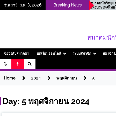
Skip
๑๙ พฤษภาคม ๒๕๖๙ คณะ
สมาคมนักวิทยุและโทร
วันเสาร์, ส.ค. 8, 2026
Breaking News
กรรมการบริหารและ
แห่งประเทศไทยในพร
to
อนุกรรมการ สมาคมนักวิทยุ
ราชูปถัมภ์ขอแสดงคว
content
และโทรทัศน์แห่งประเทศไทย
เสียใจอย่างสุดซึ้งต่อผู้เ
ในพระบรมราชูปถัมภ์บันทึก
และผู้ได้รับบาดเจ็บจา
เทปถวายพระพรสมเด็จ
เหตุการณ์ความรุนแร
พระนางเจ้าสุทิดา พัชรสุธา
โรงเรียนเทพศิรินทร์จัง
พิมลลักษณ พระบรมราชินี
นนทบุรี
สมาคมนักว
เนื่องในโอกาสวันเฉลิม
พระชนมพรรษา
ข้อบังคับสมาคมฯ
บทเรียนออนไลน์
ระบบสมาชิก
สมาชิก 
Home
2024
พฤศจิกายน
5
Day:
5 พฤศจิกายน 2024