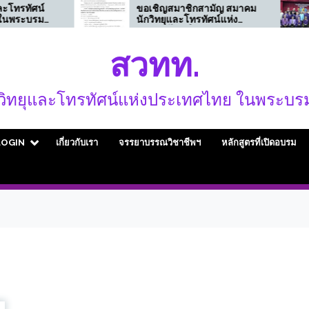
ทัศน์
ขอเชิญสมาชิกสามัญ สมาคม
ะบรม
นักวิทยุและโทรทัศน์แห่ง
าม
ประเทศไทย ในพระบรม
สียชีวิต
ราชูปถัมภ์ (สวทท.)
สวทท.
ก
งภายใน
หวัด
ิทยุและโทรทัศน์แห่งประเทศไทย ในพระบรม
LOGIN
เกี่ยวกับเรา
จรรยาบรรณวิชาชีพฯ
หลักสูตรที่เปิดอบรม