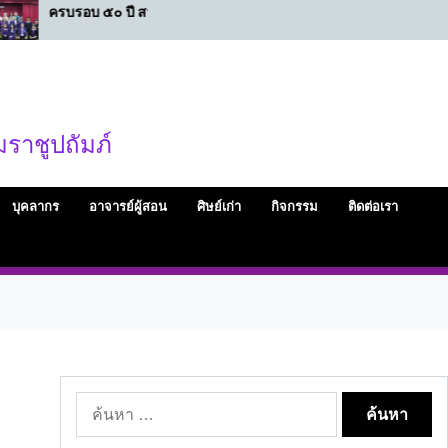
ครบรอบ ๕๐ ปี สวทท.
๒๘ กรกฎาคมเนื่องในว
เฉลิมพระชนมพรรษา
พระบาทสมเด็จพระเจ้าอ
ขอพระองค์ทรงพระเจร
ราชูปถัมภ์
บุคลากร
อาจารย์ผู้สอน
ศิษย์เก่า
กิจกรรม
ติดต่อเรา
ค้นหา
สำหรับ: