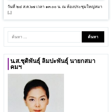
วันที่ ๒๔ ส.ค.๖๗ เวลา ๑๓.๐๐ น. ณ ห้องประชุมใหญ่สมา
[…]
ค้นหา
สำหรับ:
น.ส.ชุติพันธุ์ ลิมปะพันธุ์ นายกสมา
คมฯ