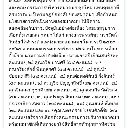
ผ่านมาให้ที่ประชุมทราบ จากนั้นเลือกตั้งนายกสมาคมฯ
และคณะกรรมการบริหารสมาคมฯ ชุดใหม่ แทนชุดเก่าที่
ครบวาระ ๒ ปี ตามกฏข้อบังคับของสมาคมฯ เพื่อกำหนด
นโยบายการดำเนินงานของสมาคมฯ ให้มีความ
สอดคล้องกับภาวะปัจจุบันอย่างต่อเนื่อง โดยผลสรุปการ
เลือกตั้งนายกสมาคมฯ ได้แก่ นางสาวพรลพัชร นรารัตน์
วันชัย ได้ดำรงตำแหน่งนายกสมาคมฯ ในวาระปี ๒๕๖๓ –
๒๕๖๔ ส่วนคณะกรรมการบริหาร ๑๒ ท่านโดยการเลือก
ตั้งมีรายนามตามลำดับดังนี้ ๑.) นางผ่องศรี เอี่ยมสนธิ (๖๓
คะแนน) , ๒.) คุณถวิล ปานศรี (๕๔ คะแนน) , ๓.)
ดร.เกรียงศักดิ์ พินทุสรศรี (๔๗ คะแนน) , ๔.) คุณนำ
ชัยชนะ ดีวิ (๔๔ คะแนน) , ๕.) คุณต่อพงศ์พันธ์ กิ่งจันทร์
(๔๓ คะแนน) , ๖.) ดร.ภูวิช ปัญญาสิทธิ์ (๔๒ คะแนน) , ๗.)
คุณจินตนา ชูชาติ (๔๒ คะแนน) , ๘.) คุณเจนกิจ นัดไธสง
(๔๑ คะแนน) , ๙.) คุณประยูร จันเปรม (๓๙ คะแนน) , ๑๐.)
ดร.วรรธิดา สงขาว ( ๓๘ คะแนน) , ๑๑.) คุณเสน่ห์ พึ่งทอง
(๓๘ คะแนน) และ ๑๒.) คุณเนตรทราย โรจนศักดิ์ชัย (๓๖
คะแนน) เสร็จการเลือกตั้งคณะกรรมการบริหารสมาคมฯ
พร้อมสมาชิกที่เดินทางมาใช้สิทธิ์จากทั่วทุกสารทิศร่วม