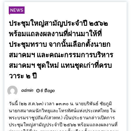
NEWS
ประชุมใหญ่สามัญประจำปี ๒๕๖๒
พร้อมแถลงผลงานที่ผ่านมาให้ที่
ประชุมทราบ จากนั้นเลือกตั้งนายก
สมาคมฯ และคณะกรรมการบริหาร
สมาคมฯ ชุดใหม่ แทนชุดเก่าที่ครบ
วาระ ๒ ปี
admin
6 ปี ago
วันนี้ (๒๒ ส.ค.๖๓) เวลา ๑๓.๓๐ น. นายบริพันธ์ ชัยภูมิ
นายกสมาคมนักวิทยุและโทรทัศน์แห่งประเทศไทย ใน
พระบรมราชูปถัมภ์(สวทท.) เป็นประธานกล่าวเปิดการ
ประชุมใหญ่สามัญประจำปี ๒๕๖๒ พร้อมแถลงผลงานที่