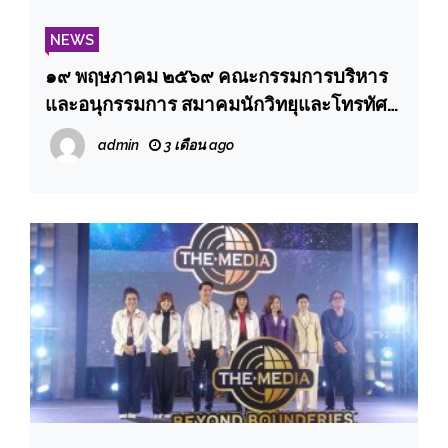
NEWS
๑๙ พฤษภาคม ๒๕๖๙ คณะกรรมการบริหาร
และอนุกรรมการ สมาคมนักวิทยุและโทรทัศน์
แห่งประเทศไทย ในพระบรมราชูปถัมภ์บันทึก
admin
3 เดือน ago
เทปถวายพระพรสมเด็จพระนางเจ้าสุทิดา พัชร
สุธาพิมลลักษณ พระบรมราชินีเนื่องในโอกาส
วันเฉลิมพระชนมพรรษา