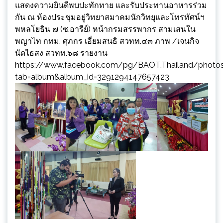
แสดงความยินดีพบปะทักทาย และรับประทานอาหารร่วม
กัน ณ ห้องประชุมอยู่วิทยาสมาคมนักวิทยุและโทรทัศน์ฯ
พหลโยธิน ๗ (ซ.อารีย์) หน้ากรมสรรพากร สามเสนใน
พญาไท กทม. ศุภกร เอี่ยมสนธิ สวทท.๔๓ ภาพ /เจนกิจ
นัดไธสง สวทท.๖๘ รายงาน
https://www.facebook.com/pg/BAOT.Thailand/photo
tab=album&album_id=3291294147657423