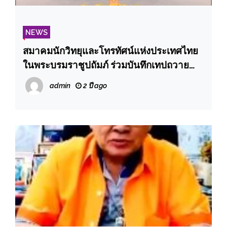
NEWS
สมาคมนักวิทยุและโทรทัศน์แห่งประเทศไทย
ในพระบรมราชูปถัมภ์ ร่วมบันทึกเทปถวาย
พระพร พระบาทสมเด็จพระเจ้าอยู่หัวเนื่องใน
admin
2 ปี ago
โอกาสพระราชพิธีมหามงคลเฉลิม
พระชนมพรรษา ๖ รอบ ๒๘ กรกฎาคม ๒๕๖๗