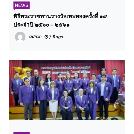
NEWS
พิธีพระราชทานรางวัลเทพทองครั้งที่ ๑๙
ประจำปี ๒๕๖๐ – ๒๕๖๑
admin
7 ปี ago