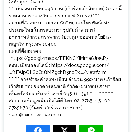
(หลักสูตร1วันจบ)
**** ค่าลงทะเบียน 990 บาท (เก้าร้อยเก้าสิบบาท) (ราคานี้
รวมอาหารกลางวัน – เบรกกาแฟ 2 เบรค) ****
สถานที่จัดอบรม : สมาคมนักวิทยุและโทรทัศน์แห่ง
ประเทศไทย ในพระบรมราชูปถัมภ์ (สวทท.)
อาคารหน้ากรมสรรพากร (ประตู1) ซอยพหลโยธิน7
พญาไท กรุงเทพ 10400
แผนที่ตั้งสมาคม
:
https://goo.gl/maps/EEKNCYiMma8Jra5P7
ลงทะเบียนออนไลน์ :
https://docs.google.com/
…/1FAIpQLScQ18MZ9chD3ncBxl…/viewform
******* การชำระค่าลงทะเบียน จำนวน 990 บาท (เก้าร้อย
เก้าสิบบาท) ธนาคารธนชาติ จำกัด (มหาชน) สาขา
เซ็นทรัลรัตนาธิเบศร์ เลขที่ 095-6-13960-6 **********
สอบถามข้อมูลเพิ่มเติมได้ที่ โทร 02-2785665 , 02-
2785670 (จันทร์-ศุกร์ เวลาราชการ)
baot@windowslive.com