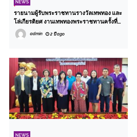
NEWS
รายนามผู้รับพระราชทานรางวัลเทพทอง และ
โล่เกียรติยศ งานเทพทองพระราชทานครั้งที่
๒๒ ประจำปี ๒๕๖๖
admin
2 ปี ago
NEWS