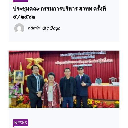
ประชุมคณะกรรมการบริหาร สวทท ครั้งที่
๕/๒๕๖๒
admin
7 ปี ago
NEWS