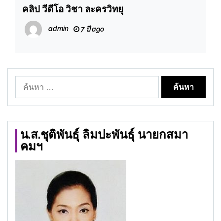
คลิป วีดีโอ วิชา ละครวิทยุ
admin
7 ปี ago
ค้นหา
สำหรับ:
น.ส.ชุติพันธุ์ ลิมปะพันธุ์ นายกสมา
คมฯ