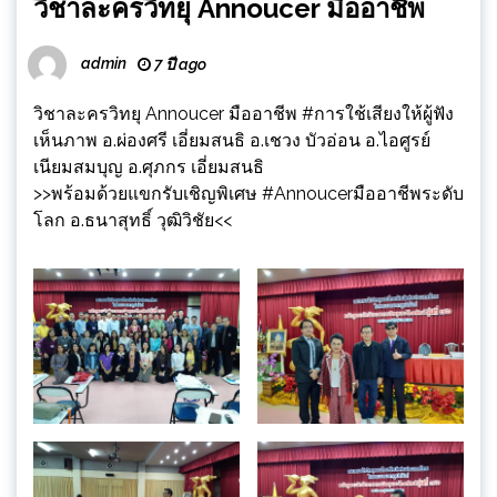
วิชาละครวิทยุ Annoucer มืออาชีพ
admin
7 ปี ago
วิชาละครวิทยุ Annoucer มืออาชีพ
#การใช้เสียงให้ผู้ฟัง
เห็นภาพ
อ.ผ่องศรี เอี่ยมสนธิ อ.เชวง บัวอ่อน อ.ไอศูรย์
เนียมสมบุญ อ.ศุภกร เอี่ยมสนธิ
>>พร้อมด้วยแขกรับเชิญพิเศษ
#Annoucerมืออาชีพระดับ
โลก
อ.ธนาสุทธิ์ วุฒิวิชัย<<