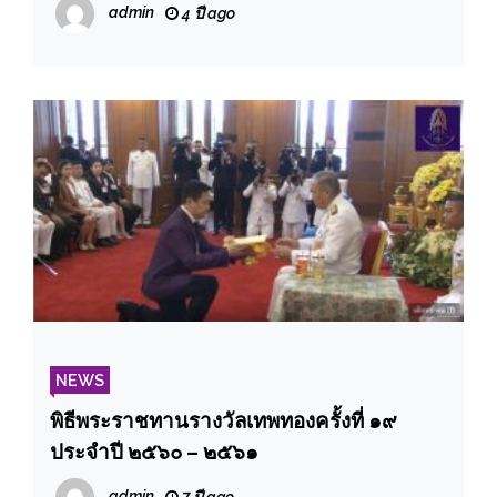
admin
4 ปี ago
NEWS
พิธีพระราชทานรางวัลเทพทองครั้งที่ ๑๙
ประจำปี ๒๕๖๐ – ๒๕๖๑
admin
7 ปี ago