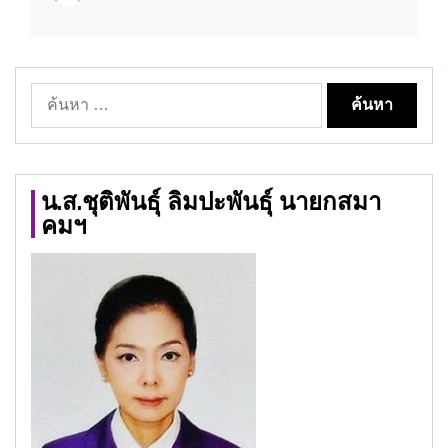
ค้นหา
สำหรับ:
น.ส.ชุติพันธุ์ ลิมปะพันธุ์ นายกสมา
คมฯ