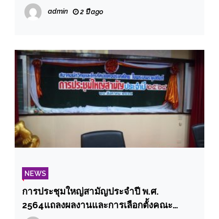
พระเจ้าอยู่หัว เนื่องในโอกาสวันเฉลิม
admin
2 ปี ago
พระชนมพรรษา วันที่ ๒๘ กรกฎาคม ๒๕๖๔
ผ่านระบบออนไลน์
NEWS
การประชุมใหญ่สามัญประจำปี พ.ศ.
2564แถลงผลงานและการเลือกตั้งคณะ
กรรมการบริหารชุดใหม่ (วาระปี2565-2566)