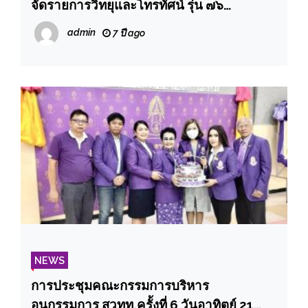
จัดรายการวิทยุและโทรทัศน์ รุ่น ๗๖
(สวทท.๗๖)
admin
7 ปี ago
NEWS
การประชุมคณะกรรมการบริหาร
อนุกรรมการ สวทท.ครั้งที่ 6 วันอาทิตย์ 21