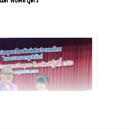
นต์ พงศะบุตร