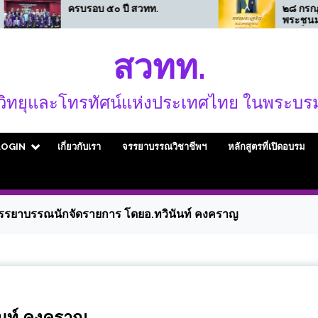
อบ ๕๐ ปี สวทท.
๒๘ กรกฎาคมเนื่องในวันเฉลิ
พระชนมพรรษาพระบาท
สมเด็จพระเจ้าอยู่หัวขอ
พระองค์ทรงพระเจริญ
สวทท.
ิทยุและโทรทัศน์แห่งประเทศไทย ในพระบรม
LOGIN
เกี่ยวกับเรา
จรรยาบรรณวิชาชีพฯ
หลักสูตรที่เปิดอบรม
รรยาบรรณนักจัดรายการ โดยอ.ทวินันท์ คงคราญ
ันท์ คงคราญ