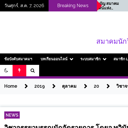
Skip
ขอเชิญสมาชิกสามัญ สมาคม
ครบร
วันศุกร์, ส.ค. 7, 2026
Breaking News
นักวิทยุและโทรทัศน์แห่ง
to
ประเทศไทย ในพระบรม
content
ราชูปถัมภ์ (สวทท.)
สมาคมนักว
ข้อบังคับสมาคมฯ
บทเรียนออนไลน์
ระบบสมาชิก
สมาชิก 
Home
2019
ตุลาคม
20
วิชาจ
NEWS
วิชาจรรยาบรรณนักจัดรายการ โดยอ.ทวิน