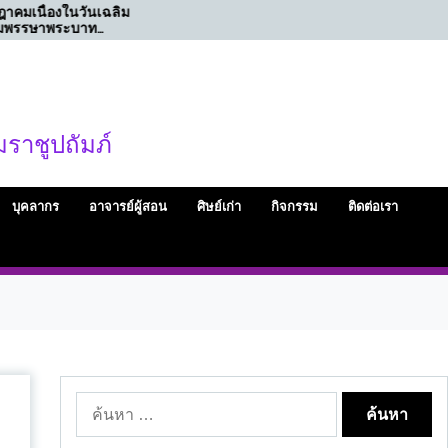
ม
ขอเรียนเชิญร่วมทำบุญถวาย
สม
ภัตตาหาร เนื่องในโอกาสครบ
แห
รอบ ๕๐ ปี สมาคมนักวิทยุและ
รา
โทรทัศน์แห่งประเทศไทย ใน
เล
พระบรมราชูปถัมภ์
กร
(ว
สม
คร
ราชูปถัมภ์
เลื
พั
กั
บุคลากร
อาจารย์ผู้สอน
ศิษย์เก่า
กิจกรรม
ติดต่อเรา
ค้นหา
สำหรับ: