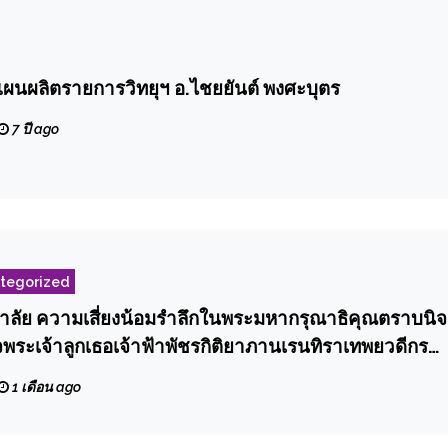
ผนผลิตรายการวิทยุฯ อ.ไชยยันต์ พงศะบุตร
7 ปี ago
tegorized
คาลัย ความเสี่ยงน้อมรำลึกในพระมหากรุณาธิคุณตราบนิจ
็จพระเจ้าลูกเธอเจ้าฟ้าพัชรกิติยาภานเรนทิราเทพยวดีกรม
ณีศิริพัฒน์มหาวชิระราชธิดา
1 เดือน ago